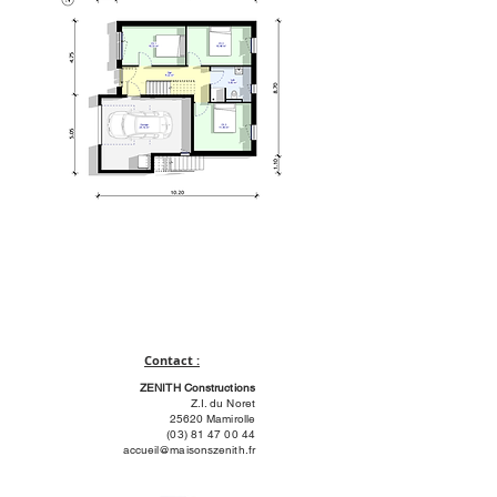
Contact :
ZENITH Constructions
Z.I. du Noret
25620 Mamirolle
(03) 81 47 00 44
accueil@maisonszenith.fr