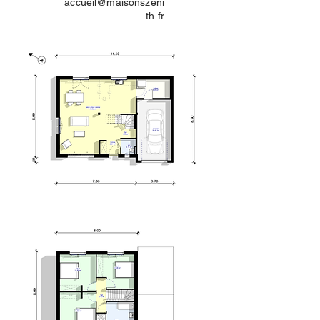
accueil@maisonszeni
th.fr