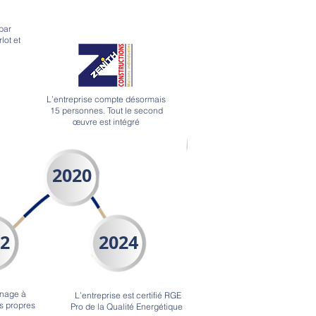
par
lot et
L’entreprise compte désormais
15 personnes. Tout le second
œuvre est intégré
2020
2
2024
énage à
L’entreprise est certifié RGE
 propres
Pro de la Qualité Energétique