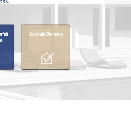
ccès.
rfait
Garantie
Biennale
t